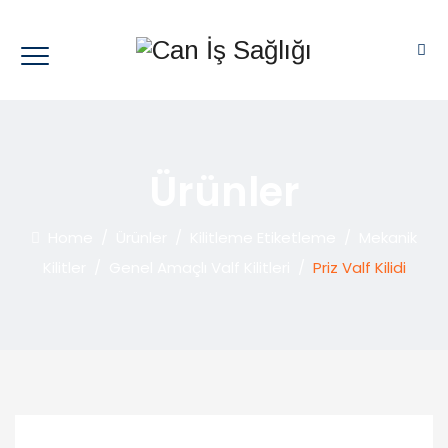
Ürünler
Home
/
Ürünler
/
Kilitleme Etiketleme
/
Mekanik
Kilitler
/
Genel Amaçlı Valf Kilitleri
/
Priz Valf Kilidi